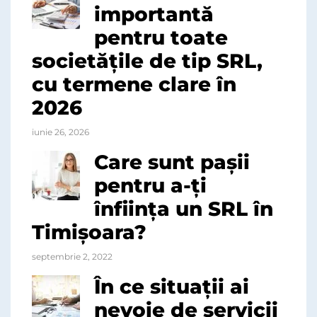
importantă
pentru toate
societățile de tip SRL,
cu termene clare în
2026
iunie 26, 2026
Care sunt pașii
pentru a-ți
înființa un SRL în
Timișoara?
septembrie 2, 2022
În ce situații ai
nevoie de servicii