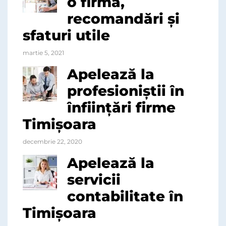
o firmă,
recomandări și
sfaturi utile
martie 5, 2021
Apelează la
profesioniștii în
înființări firme
Timișoara
decembrie 22, 2020
Apelează la
servicii
contabilitate în
Timișoara