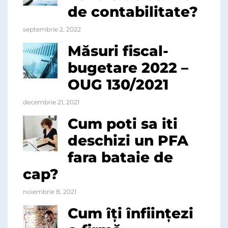
de contabilitate?
septembrie 2, 2022
Măsuri fiscal-
bugetare 2022 –
OUG 130/2021
decembrie 21, 2021
Cum poti sa iti
deschizi un PFA
fara bataie de
cap?
noiembrie 8, 2021
Cum îți înființezi